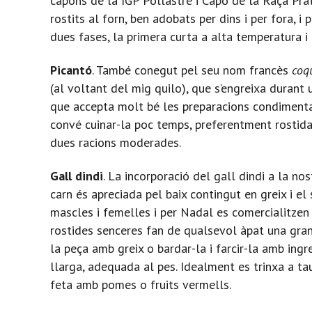
capons de la IGP Pollastre i Capó de la Raça Pra
rostits al forn, ben adobats per dins i per fora, i
dues fases, la primera curta a alta temperatura i
Picantó
. També conegut pel seu nom francès
coq
(al voltant del mig quilo), que s’engreixa durant 
que accepta molt bé les preparacions condimentad
convé cuinar-la poc temps, preferentment rostida
dues racions moderades.
Gall dindi
. La incorporació del gall dindi a la no
carn és apreciada pel baix contingut en greix i e
mascles i femelles i per Nadal es comercialitzen
rostides senceres fan de qualsevol àpat una gran
la peça amb greix o bardar-la i farcir-la amb ingre
llarga, adequada al pes. Idealment es trinxa a taul
feta amb pomes o fruits vermells.