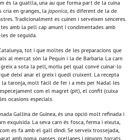
em és la guatlla, una au que forma part de la cuina
s cria en granges, la
japonica
, és diferent de la de
stres. Tradicionalment es cuinen i serveixen senceres.
ertes amb la pell cap amunt i condimentades amb
r-les de seguida.
 Catalunya, tot i que moltes de les preparacions que
ls al mercat són la Pequín i la de Barbaria. La carn
greix a sota la pell, motiu pel qual convé cuinar-lo
uè deixi anar el greix i quedi cruixent. La recepta
 la taronja, molt fàcil de fer i a més per Nadal les
especejament com el magret (pit), el confit (cuixa
les ocasions especials.
nada Gallina de Guinea, és una opció molt refinada i
rn exquisida. La seva carn és fosca, ferma i eixuta,
 com es fa amb el gall dindi. Se serveix trossejada,
arat amb poma, panses, orellanes i pinyons torrats.