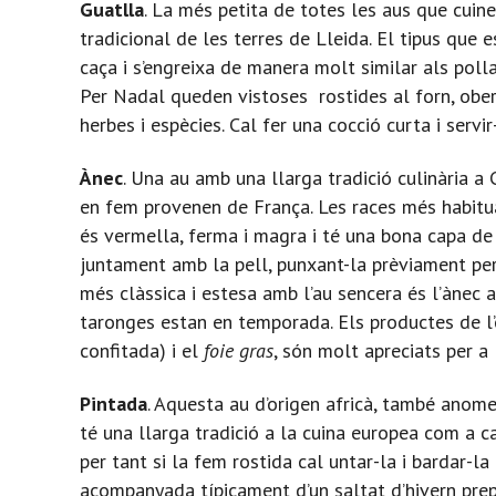
Guatlla
. La més petita de totes les aus que cuin
tradicional de les terres de Lleida. El tipus que e
caça i s’engreixa de manera molt similar als polla
Per Nadal queden vistoses rostides al forn, ob
herbes i espècies. Cal fer una cocció curta i servi
Ànec
. Una au amb una llarga tradició culinària a
en fem provenen de França. Les races més habitua
és vermella, ferma i magra i té una bona capa de 
juntament amb la pell, punxant-la prèviament perq
més clàssica i estesa amb l’au sencera és l’ànec a
taronges estan en temporada. Els productes de l’
confitada) i el
foie gras
, són molt apreciats per a 
Pintada
. Aquesta au d’origen africà, també anome
té una llarga tradició a la cuina europea com a ca
per tant si la fem rostida cal untar-la i bardar-la
acompanyada típicament d’un saltat d’hivern prep