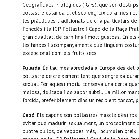
Geogràfiques Protegides (IGPs), que són d’estirps 
pollastre estàndard, el seu engreix dura més i es
les pràctiques tradicionals de cria particulars d
Penedès i la IGP Pollastre i Capó de la Raça Prat
gran qualitat, de carn fina i molt gustosa. En els 
les herbes i acompanyaments que tinguem costum 
excepcional com els fruits secs.
Pularda
. És l’au més apreciada a Europa des del 
pollastre de creixement lent que s’engreixa dura
sexual. Per aquest motiu conserva una certa quant
melosa, delicada i de sabor subtil. La millor mane
farcida, preferiblement dins un recipient tancat, 
Capó
. Els capons són pollastres mascle d’estirp
evitar que madurin sexualment, un procediment qu
quatre quilos, de vegades més, i acumulen greix 