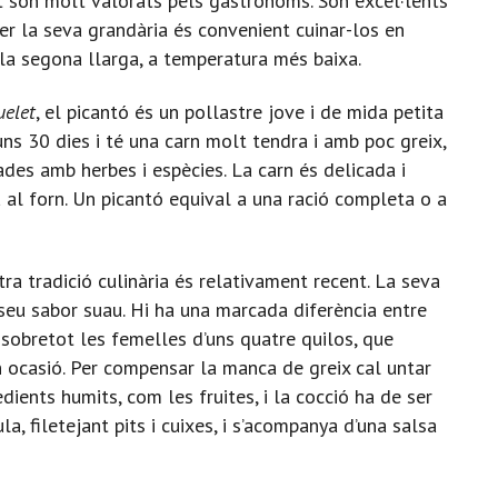
t són molt valorats pels gastrònoms. Són excel·lents
 per la seva grandària és convenient cuinar-los en
 la segona llarga, a temperatura més baixa.
uelet
, el picantó és un pollastre jove i de mida petita
uns 30 dies i té una carn molt tendra i amb poc greix,
es amb herbes i espècies. La carn és delicada i
 al forn. Un picantó equival a una ració completa o a
stra tradició culinària és relativament recent. La seva
l seu sabor suau. Hi ha una marcada diferència entre
 sobretot les femelles d’uns quatre quilos, que
 ocasió. Per compensar la manca de greix cal untar
dients humits, com les fruites, i la cocció ha de ser
a, filetejant pits i cuixes, i s’acompanya d’una salsa