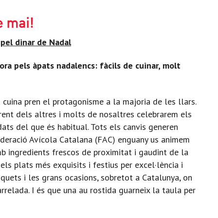
e mai!
 pel dinar de Nadal
dora pels àpats nadalencs: fàcils de cuinar, molt
 cuina pren el protagonisme a la majoria de les llars.
rent dels altres i molts de nosaltres celebrarem els
ts del que és habitual. Tots els canvis generen
Federació Avícola Catalana (FAC) enguany us animem
mb ingredients frescos de proximitat i gaudint de la
ls plats més exquisits i festius per excel·lència i
quets i les grans ocasions, sobretot a Catalunya, on
relada. I és que una au rostida guarneix la taula per