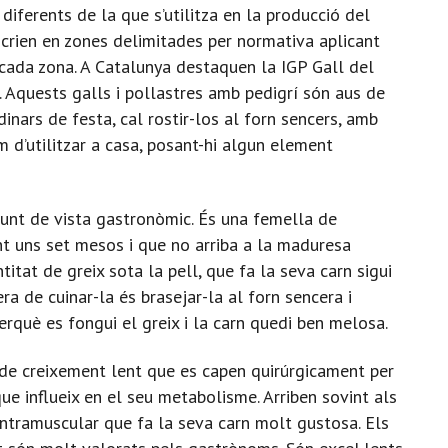
diferents de la que s’utilitza en la producció del
 crien en zones delimitades per normativa aplicant
e cada zona. A Catalunya destaquen la IGP Gall del
. Aquests galls i pollastres amb pedigrí són aus de
dinars de festa, cal rostir-los al forn sencers, amb
d’utilitzar a casa, posant-hi algun element
punt de vista gastronòmic. És una femella de
nt uns set mesos i que no arriba a la maduresa
itat de greix sota la pell, que fa la seva carn sigui
ra de cuinar-la és brasejar-la al forn sencera i
perquè es fongui el greix i la carn quedi ben melosa.
s de creixement lent que es capen quirúrgicament per
e influeix en el seu metabolisme. Arriben sovint als
intramuscular que fa la seva carn molt gustosa. Els