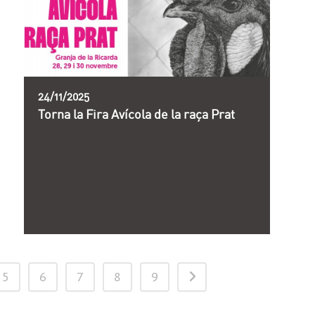
24/11/2025
Torna la Fira Avícola de la raça Prat
5
6
7
8
9