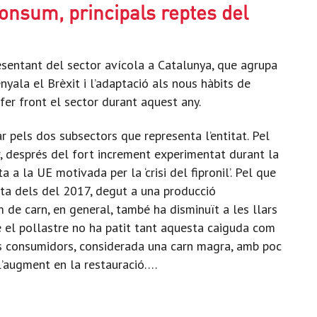
consum, principals reptes del
esentant del sector avícola a Catalunya, que agrupa
nyala el Brèxit i l’adaptació als nous hàbits de
fer front el sector durant aquest any.
r pels dos subsectors que representa l’entitat. Pel
r, després del fort increment experimentat durant la
a la UE motivada per la ‘crisi del fipronil’. Pel que
sota dels del 2017, degut a una producció
 de carn, en general, també ha disminuït a les llars
e el pollastre no ha patit tant aquesta caiguda com
ls consumidors, considerada una carn magra, amb poc
l’augment en la restauració….