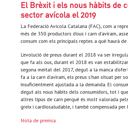
El Brèxit i els nous hàbits de 
sector avícola el 2019
La Federació Avícola Catalana (FAC), com a repr
més de 350 productors d’ous i carn d’aviram, asse
consum com els principals reptes a què haurà de 
L’evolució de preus durant el 2018 va ser irregula
que fa als ous, durant el 2018 es van estabilitza
segona meitat del 2017, degut a la manca d’oferta 
fa a la carn d’aviram, els preus s’han situat per 
insuficientment ajustada a la demanda. El consum
degut als nous hàbits dels consumidors, tot i qu
altres tipus de carn perquè és molt valorada pe
greix i cardiosaludable, i també compensada per 
Nota de premsa