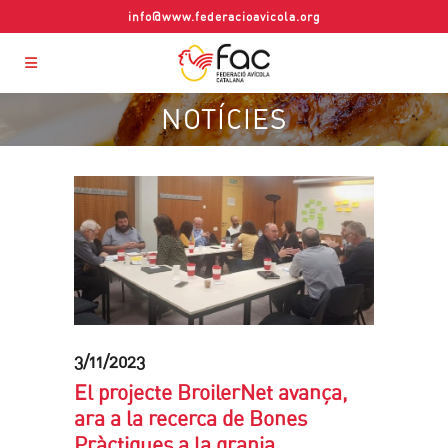
info@www.federacioavicola.org
NOTÍCIES
3/11/2023
El projecte BroilerNet avança,
ara a la recerca de Bones
Pràctiques a la granja